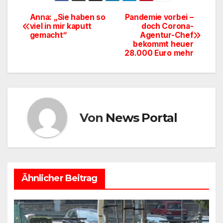
e
o
n
Anna: „Sie haben so
Pandemie vorbei –
Beitragsnavigation
viel in mir kaputt
doch Corona-
b
d
gemacht“
Agentur-Chef
o
o
bekommt heuer
28.000 Euro mehr
o
n
k
Von
News Portal
Ähnlicher Beitrag