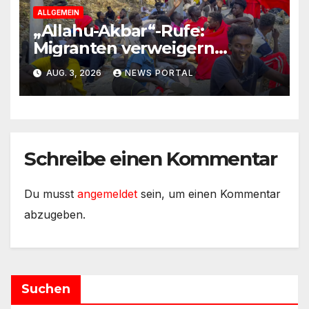
ALLGEMEIN
„Allahu-Akbar“-Rufe:
Migranten verweigern
Rückreise
AUG. 3, 2026
NEWS PORTAL
Schreibe einen Kommentar
Du musst
angemeldet
sein, um einen Kommentar
abzugeben.
Suchen