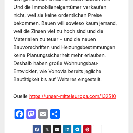
Und die Immobilieneigentümer verkaufen
nicht, weil sie keine ordentlichen Preise
bekommen. Bauen will sowieso kaum jemand,
weil die Zinsen viel zu hoch sind und die
Materialien zu teuer – und die neuen
Bauvorschriften und Heizungsbestimmungen
keine Planungssicherheit mehr erlauben.
Deshalb haben große Wohnungsbau-
Entwickler, wie Vonovia bereits jegliche
Bautätigkeit bis auf Weiteres eingestellt.
Quelle
https://unser-mitteleuropa.com/132510
F
M
E
T
a
a
m
ei
c
st
ail
le