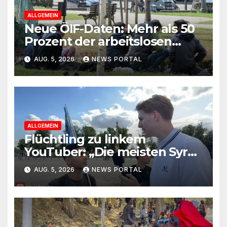
ALLGEMEIN
Neue ÖIF-Daten: Mehr als 50
Prozent der arbeitslosen
Ausländer leben in Wien!
AUG. 5, 2026
NEWS PORTAL
ALLGEMEIN
Flüchtling zu linkem
YouTuber: „Die meisten Syrer
kommen wegen der
AUG. 5, 2026
NEWS PORTAL
Sozialleistungen“