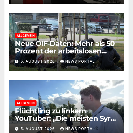
ALLGEMEIN
Neue ÖIF-Daten: Mehr als 50
Prozent der arbeitslosen
Ausländer leben in Wien!
5. AUGUST 2026
NEWS PORTAL
ALLGEMEIN
Flüchtling zu linkem
YouTuber: „Die meisten Syrer
kommen wegen der
5. AUGUST 2026
NEWS PORTAL