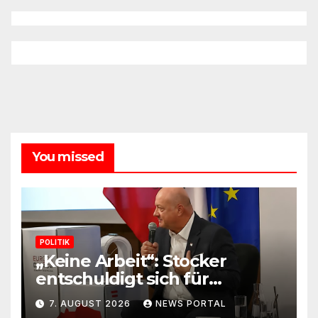
You missed
POLITIK
„Keine Arbeit“: Stocker
entschuldigt sich für
Skandal-Aussage zu
7. AUGUST 2026
NEWS PORTAL
Kindererziehung