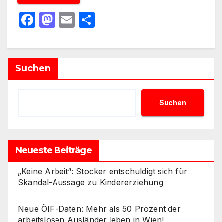
F
M
E
T
a
a
m
ei
c
st
ail
le
e
o
n
Suchen
b
d
o
o
Suchen
o
n
k
Neueste Beiträge
„Keine Arbeit“: Stocker entschuldigt sich für
Skandal-Aussage zu Kindererziehung
Neue ÖIF-Daten: Mehr als 50 Prozent der
arbeitslosen Ausländer leben in Wien!