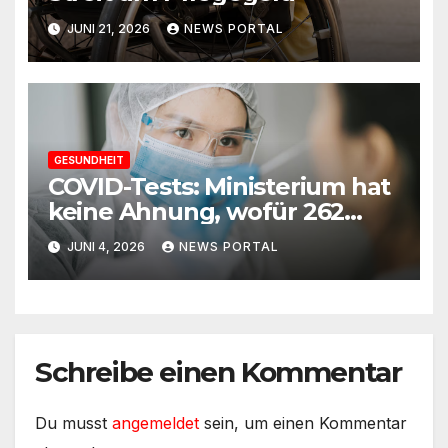
JUNI 21, 2026
NEWS PORTAL
GESUNDHEIT
COVID-Tests: Ministerium hat
keine Ahnung, wofür 262
Millionen ausgegeben
JUNI 4, 2026
NEWS PORTAL
wurden
Schreibe einen Kommentar
Du musst
angemeldet
sein, um einen Kommentar