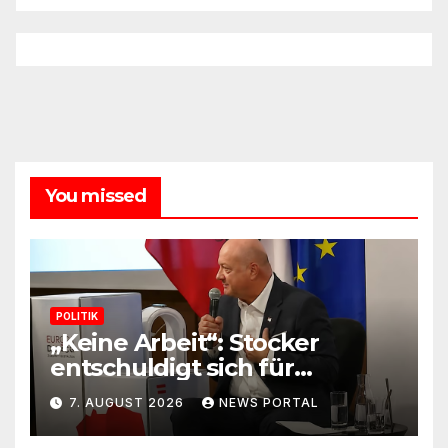
You missed
POLITIK
„Keine Arbeit“: Stocker
entschuldigt sich für
Skandal-Aussage zu
7. AUGUST 2026
NEWS PORTAL
Kindererziehung