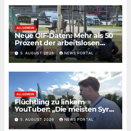
ALLGEMEIN
Neue ÖIF-Daten: Mehr als 50
Prozent der arbeitslosen
Ausländer leben in Wien!
5. AUGUST 2026
NEWS PORTAL
ALLGEMEIN
Flüchtling zu linkem
YouTuber: „Die meisten Syrer
kommen wegen der
5. AUGUST 2026
NEWS PORTAL
Sozialleistungen“