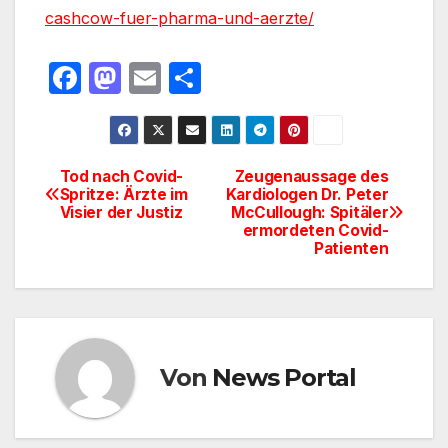
cashcow-fuer-pharma-und-aerzte/
F
M
E
T
a
a
m
ei
c
st
ail
le
e
o
n
Tod nach Covid-
Zeugenaussage des
Beitragsnavigation
Spritze: Ärzte im
Kardiologen Dr. Peter
b
d
Visier der Justiz
McCullough: Spitäler
o
o
ermordeten Covid-
Patienten
o
n
k
Von
News Portal