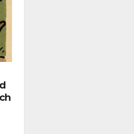
ld
och