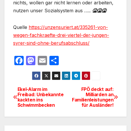
nichts, wollen gar nicht lernen oder arbeiten,
nutzen unser Sozialsystem aus …..
🤮🤮🤮
Quelle
https://unzensuriert.at/335261-von-
wegen-fachkraefte-drei-viertel-der-jungen-
syrer-sind-ohne-berufsabschluss/
F
M
E
T
a
a
m
ei
c
st
ail
le
e
o
n
Ekel-Alarm im
FPÖ deckt auf:
Beitragsnavigation
Freibad: Unbekannte
Milliarden an
b
d
kackten ins
Familienleistungen
o
o
Schwimmbecken
für Ausländer!
o
n
k