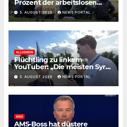
Prozent der arbeitslosen
Ausländer leben in Wien!
5. AUGUST 2026
NEWS PORTAL
ALLGEMEIN
Flüchtling zu linkem
YouTuber: „Die meisten Syrer
kommen wegen der
5. AUGUST 2026
NEWS PORTAL
Sozialleistungen“
AMS
AMS-Boss hat düstere