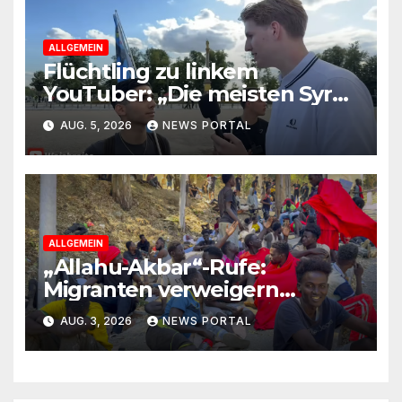
ALLGEMEIN
Flüchtling zu linkem
YouTuber: „Die meisten Syrer
kommen wegen der
AUG. 5, 2026
NEWS PORTAL
Sozialleistungen“
ALLGEMEIN
„Allahu-Akbar“-Rufe:
Migranten verweigern
Rückreise
AUG. 3, 2026
NEWS PORTAL