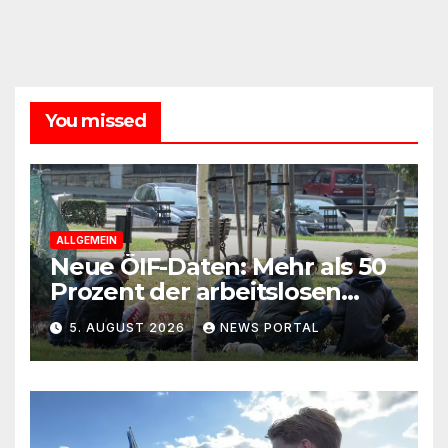
You missed
ALLGEMEIN
Neue ÖIF-Daten: Mehr als 50
Prozent der arbeitslosen
Ausländer leben in Wien!
5. AUGUST 2026
NEWS PORTAL