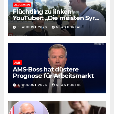
ALLGEMEIN
Flüchtling zu linkem
YouTuber: „Die meisten Syrer
kommen wegen der
5. AUGUST 2026
NEWS PORTAL
Sozialleistungen“
AMS
AMS-Boss hat düstere
Prognose für Arbeitsmarkt
4. AUGUST 2026
NEWS PORTAL