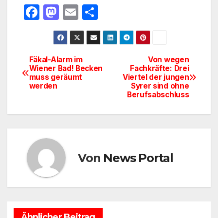
F
M
E
T
a
a
m
ei
c
st
ail
le
e
o
n
Fäkal-Alarm im
Von wegen
Beitragsnavigation
Wiener Bad! Becken
Fachkräfte: Drei
b
d
muss geräumt
Viertel der jungen
o
o
werden
Syrer sind ohne
Berufsabschluss
o
n
k
Von
News Portal
Ähnlicher Beitrag