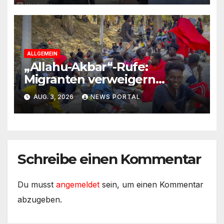
ALLGEMEIN
„Allahu-Akbar“-Rufe:
Migranten verweigern
Rückreise
AUG. 3, 2026
NEWS PORTAL
Schreibe einen Kommentar
Du musst
angemeldet
sein, um einen Kommentar
abzugeben.