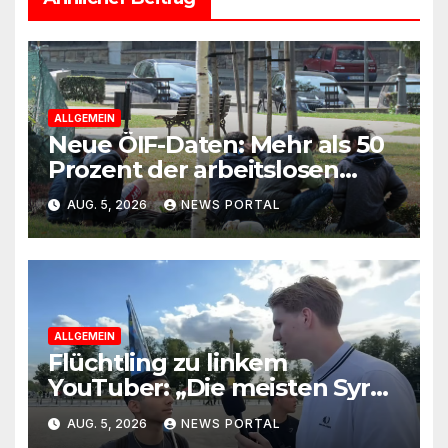
ALLGEMEIN
Neue ÖIF-Daten: Mehr als 50
Prozent der arbeitslosen
Ausländer leben in Wien!
AUG. 5, 2026
NEWS PORTAL
ALLGEMEIN
Flüchtling zu linkem
YouTuber: „Die meisten Syrer
kommen wegen der
AUG. 5, 2026
NEWS PORTAL
Sozialleistungen“