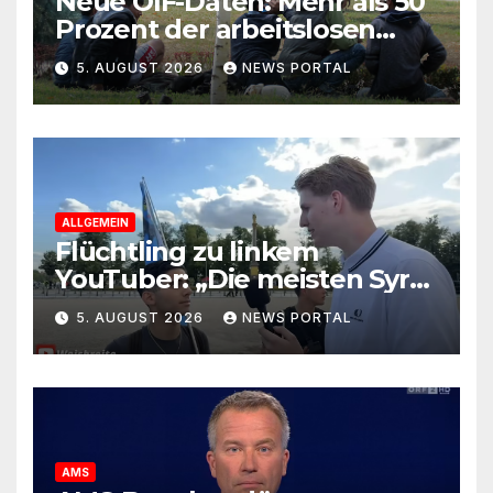
Neue ÖIF-Daten: Mehr als 50
Prozent der arbeitslosen
Ausländer leben in Wien!
5. AUGUST 2026
NEWS PORTAL
ALLGEMEIN
Flüchtling zu linkem
YouTuber: „Die meisten Syrer
kommen wegen der
5. AUGUST 2026
NEWS PORTAL
Sozialleistungen“
AMS