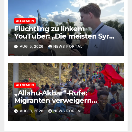
ALLGEMEIN
Flüchtling zu linkem
YouTuber: „Die meisten Syrer
kommen wegen der
AUG. 5, 2026
NEWS PORTAL
Sozialleistungen“
ALLGEMEIN
„Allahu-Akbar“-Rufe:
Migranten verweigern
Rückreise
AUG. 3, 2026
NEWS PORTAL