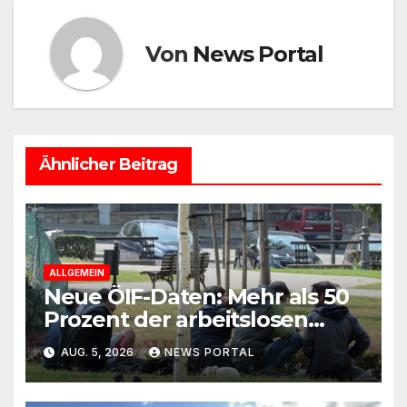
Von
News Portal
Ähnlicher Beitrag
ALLGEMEIN
Neue ÖIF-Daten: Mehr als 50
Prozent der arbeitslosen
Ausländer leben in Wien!
AUG. 5, 2026
NEWS PORTAL