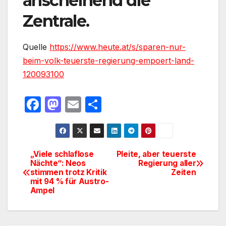
anscheinend die
Zentrale.
Quelle
https://www.heute.at/s/sparen-nur-
beim-volk-teuerste-regierung-empoert-land-
120093100
F
M
E
T
a
a
m
ei
c
st
ail
le
e
o
n
„Viele schlaflose
Pleite, aber teuerste
Beitragsnavigation
Nächte“: Neos
Regierung aller
b
d
stimmen trotz Kritik
Zeiten
o
o
mit 94 % für Austro-
Ampel
o
n
k