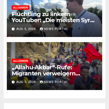
ALLGEMEIN
Flüchtling zu linkem
YouTuber: „Die meisten Syrer
kommen wegen der
AUG. 5, 2026
NEWS PORTAL
Sozialleistungen“
ALLGEMEIN
„Allahu-Akbar“-Rufe:
Migranten verweigern
Rückreise
AUG. 3, 2026
NEWS PORTAL