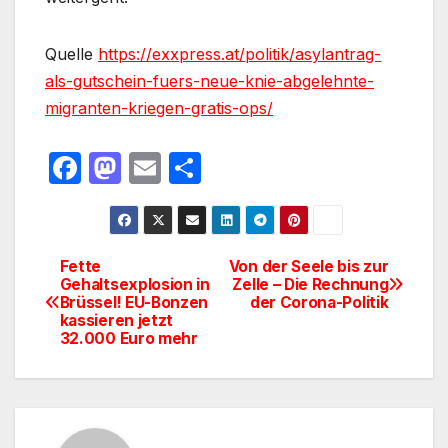
Quelle
https://exxpress.at/politik/asylantrag-
als-gutschein-fuers-neue-knie-abgelehnte-
migranten-kriegen-gratis-ops/
F
M
E
T
a
a
m
ei
c
st
ail
le
e
o
n
Fette
Von der Seele bis zur
Beitragsnavigation
Gehaltsexplosion in
Zelle – Die Rechnung
b
d
Brüssel! EU-Bonzen
der Corona-Politik
o
o
kassieren jetzt
32.000 Euro mehr
o
n
k