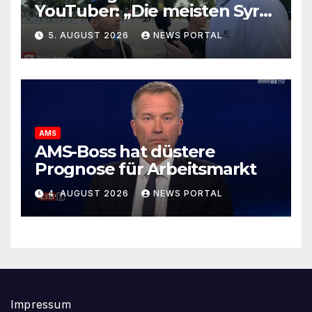
YouTuber: „Die meisten Syrer
kommen wegen der
5. AUGUST 2026
NEWS PORTAL
Sozialleistungen“
AMS
AMS-Boss hat düstere
Prognose für Arbeitsmarkt
4. AUGUST 2026
NEWS PORTAL
Impressum