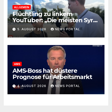
ALLGEMEIN
Flüchtling zu linkem
YouTuber: „Die meisten Syrer
kommen wegen der
5. AUGUST 2026
NEWS PORTAL
Sozialleistungen“
AMS
AMS-Boss hat düstere
Prognose für Arbeitsmarkt
4. AUGUST 2026
NEWS PORTAL