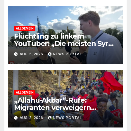
ALLGEMEIN
Flüchtling zu linkem
YouTuber: „Die meisten Syrer
kommen wegen der
AUG. 5, 2026
NEWS PORTAL
Sozialleistungen“
ALLGEMEIN
„Allahu-Akbar“-Rufe:
Migranten verweigern
Rückreise
AUG. 3, 2026
NEWS PORTAL