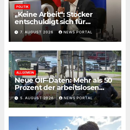
POLITIK
„Keine Arbeit“: Stocker
entschuldigt sich für
Skandal-Aussage zu
7. AUGUST 2026
NEWS PORTAL
Kindererziehung
ALLGEMEIN
Neue ÖIF-Daten: Mehr als 50
Prozent der arbeitslosen
Ausländer leben in Wien!
5. AUGUST 2026
NEWS PORTAL