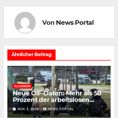
k
Von
News Portal
Ähnlicher Beitrag
ALLGEMEIN
Neue ÖIF-Daten: Mehr als 50
Prozent der arbeitslosen
Ausländer leben in Wien!
AUG. 5, 2026
NEWS PORTAL