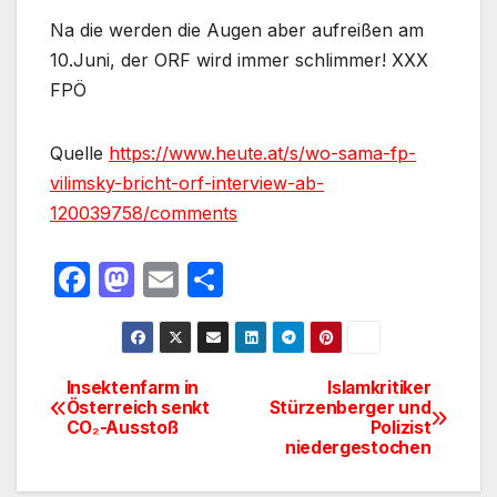
Na die werden die Augen aber aufreißen am
10.Juni, der ORF wird immer schlimmer! XXX
FPÖ
Quelle
https://www.heute.at/s/wo-sama-fp-
vilimsky-bricht-orf-interview-ab-
120039758/comments
F
M
E
T
a
a
m
ei
c
st
ail
le
e
o
n
Insektenfarm in
Islamkritiker
Beitragsnavigation
Österreich senkt
Stürzenberger und
b
d
CO₂-Ausstoß
Polizist
o
o
niedergestochen
o
n