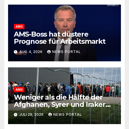
AMS
AMS-Boss hat düstere
Prognose für Arbeitsmarkt
AUG. 4, 2026
NEWS PORTAL
AMS
Weniger als die Hälfte der
Afghanen, Syrer und Iraker
erwerbstätig
JULI 29, 2026
NEWS PORTAL