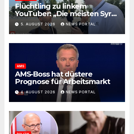
Flüchtling zu linkem
YouTuber: „Die meisten Syrer
kommen wegen der
5. AUGUST 2026
NEWS PORTAL
Sozialleistungen“
AMS
AMS-Boss hat düstere
Prognose für Arbeitsmarkt
4. AUGUST 2026
NEWS PORTAL
POLITIK