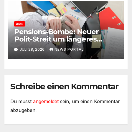
AMS
Pensions-Bombe: Neuer
Polit-Streit um längeres
Arbeiten
JULI 28, 2026
NEWS PORTAL
Schreibe einen Kommentar
Du musst
angemeldet
sein, um einen Kommentar
abzugeben.