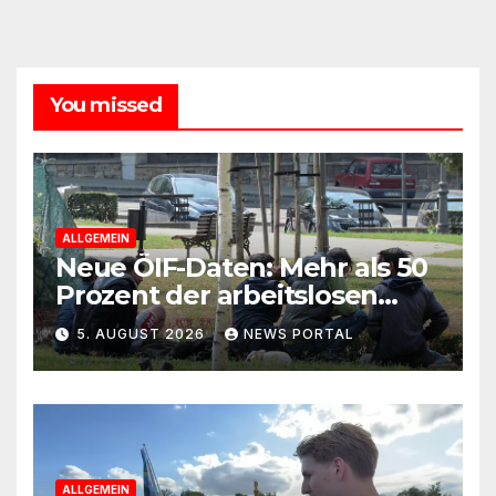
You missed
ALLGEMEIN
Neue ÖIF-Daten: Mehr als 50
Prozent der arbeitslosen
Ausländer leben in Wien!
5. AUGUST 2026
NEWS PORTAL
ALLGEMEIN