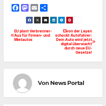
F
M
E
T
a
a
m
ei
c
st
ail
le
e
o
n
EU plant Verbrenner-
💥von der Leyen
Beitragsnavigation
Aus für Firmen- und
schockt Autofahrer:
b
d
Mietautos
Dein Auto wird jetzt
o
o
digital überwacht
durch neue EU-
o
n
Gesetze!
k
Von
News Portal