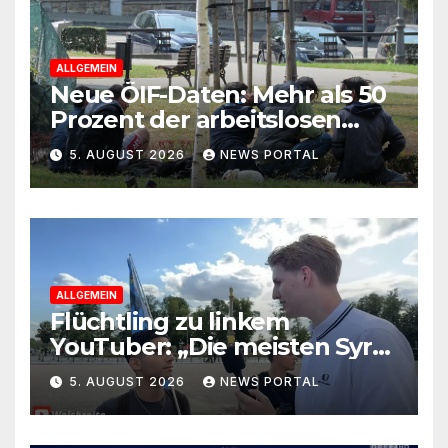
ALLGEMEIN
Neue ÖIF-Daten: Mehr als 50
Prozent der arbeitslosen
Ausländer leben in Wien!
5. AUGUST 2026
NEWS PORTAL
ALLGEMEIN
Flüchtling zu linkem
YouTuber: „Die meisten Syrer
kommen wegen der
5. AUGUST 2026
NEWS PORTAL
Sozialleistungen“