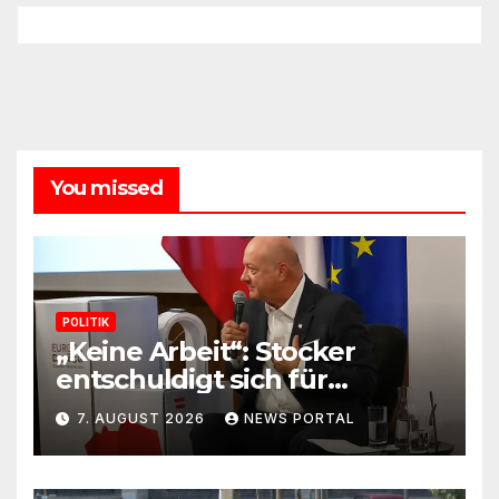
You missed
POLITIK
„Keine Arbeit“: Stocker
entschuldigt sich für
Skandal-Aussage zu
7. AUGUST 2026
NEWS PORTAL
Kindererziehung