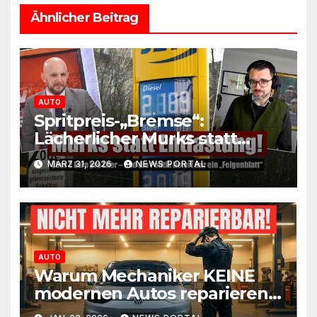
Ähnlicher Beitrag
AUTO
Spritpreis-„Bremse“:
Lächerlicher Murks statt
echter Entlastung!
MÄRZ 31, 2026
NEWS PORTAL
AUTO
Warum Mechaniker KEINE
modernen Autos reparieren
wollen!