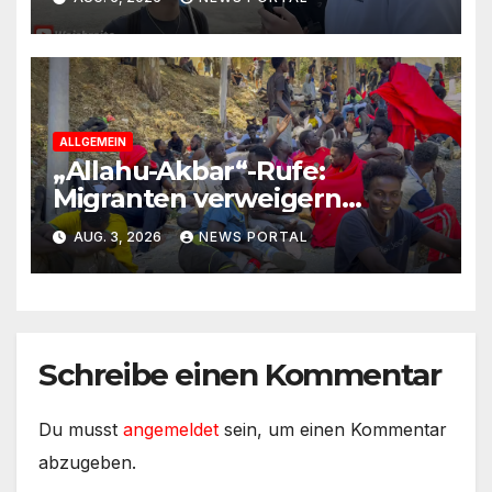
Sozialleistungen“
ALLGEMEIN
„Allahu-Akbar“-Rufe:
Migranten verweigern
Rückreise
AUG. 3, 2026
NEWS PORTAL
Schreibe einen Kommentar
Du musst
angemeldet
sein, um einen Kommentar
abzugeben.