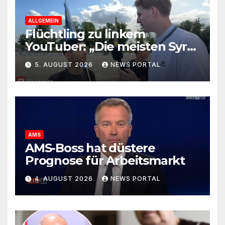
ALLGEMEIN
Flüchtling zu linkem
YouTuber: „Die meisten Syrer
kommen wegen der
5. AUGUST 2026
NEWS PORTAL
Sozialleistungen“
AMS
AMS-Boss hat düstere
Prognose für Arbeitsmarkt
4. AUGUST 2026
NEWS PORTAL