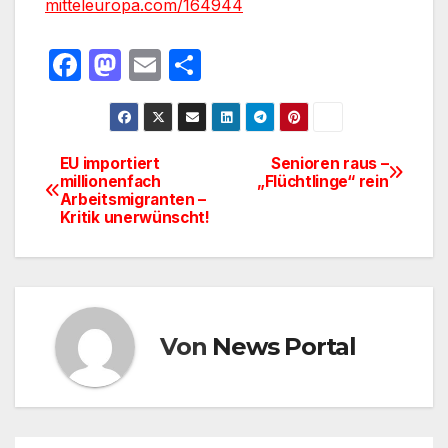
mitteleuropa.com/164944
F
M
E
T
a
a
m
ei
c
st
ail
le
e
o
n
EU importiert
Senioren raus –
Beitragsnavigation
millionenfach
„Flüchtlinge“ rein
b
d
Arbeitsmigranten –
o
o
Kritik unerwünscht!
o
n
k
Von
News Portal