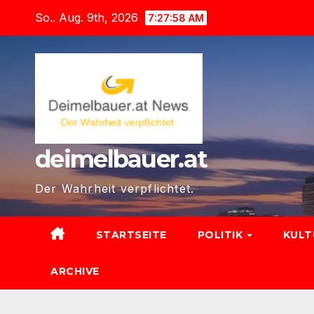
Zum
So.. Aug. 9th, 2026
7:27:59 AM
Inhalt
springen
deimelbauer.at
Der Wahrheit verpflichtet.
STARTSEITE
POLITIK
KUL
ARCHIVE