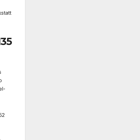
statt
135
s
o
el-
52