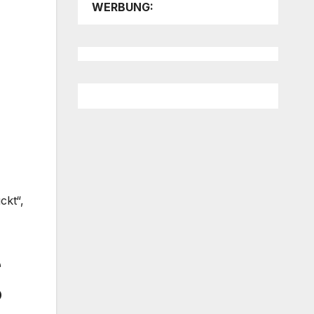
WERBUNG:
ckt“,
e
o