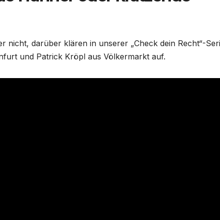
nicht, darüber klären in unserer „Check dein Recht“-Seri
nfurt und Patrick Kröpl aus Völkermarkt auf.