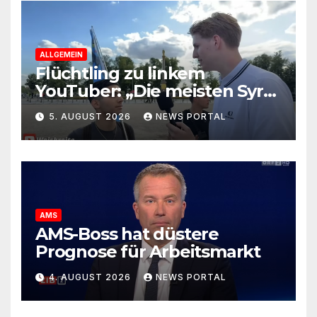
ALLGEMEIN
Flüchtling zu linkem
YouTuber: „Die meisten Syrer
kommen wegen der
5. AUGUST 2026
NEWS PORTAL
Sozialleistungen“
AMS
AMS-Boss hat düstere
Prognose für Arbeitsmarkt
4. AUGUST 2026
NEWS PORTAL