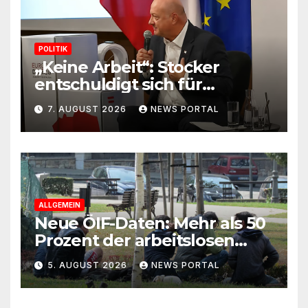
POLITIK
„Keine Arbeit“: Stocker
entschuldigt sich für
Skandal-Aussage zu
7. AUGUST 2026
NEWS PORTAL
Kindererziehung
ALLGEMEIN
Neue ÖIF-Daten: Mehr als 50
Prozent der arbeitslosen
Ausländer leben in Wien!
5. AUGUST 2026
NEWS PORTAL