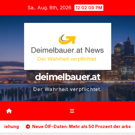
Zum
Sa.. Aug. 8th, 2026
12:02:11 PM
Inhalt
springen
deimelbauer.at
Der Wahrheit verpflichtet.
ÖIF-Daten: Mehr als 50 Prozent der arbeitslosen Ausländer leb