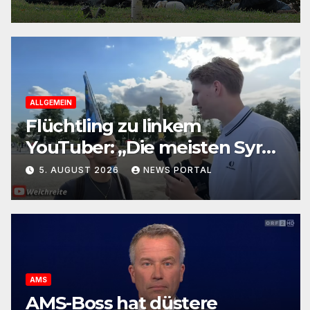
ALLGEMEIN
Flüchtling zu linkem
YouTuber: „Die meisten Syrer
kommen wegen der
5. AUGUST 2026
NEWS PORTAL
Sozialleistungen“
AMS
AMS-Boss hat düstere