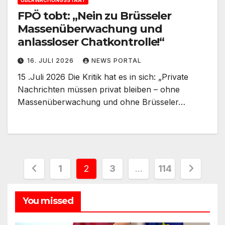
FPÖ tobt: „Nein zu Brüsseler
Massenüberwachung und
anlassloser Chatkontrolle!“
16. JULI 2026
NEWS PORTAL
15 .Juli 2026 Die Kritik hat es in sich: „Private
Nachrichten müssen privat bleiben – ohne
Massenüberwachung und ohne Brüsseler…
Seitennummerierung
1
2
3
…
114
der
You missed
Beiträge