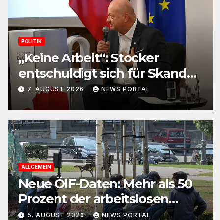
POLITIK
„Keine Arbeit“: Stocker
entschuldigt sich für Skandal-
Aussage zu Kindererziehung
7. AUGUST 2026
NEWS PORTAL
ALLGEMEIN
Neue ÖIF-Daten: Mehr als 50
Prozent der arbeitslosen
Ausländer leben in Wien!
5. AUGUST 2026
NEWS PORTAL