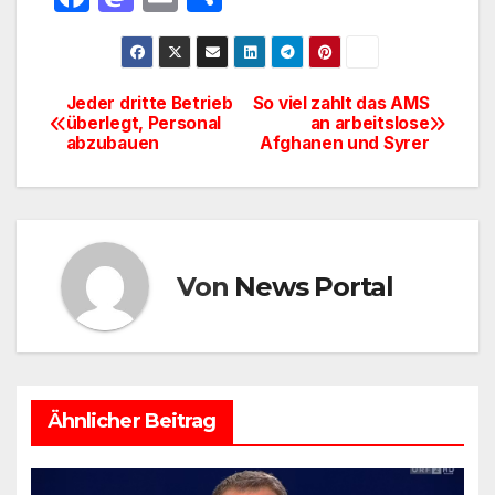
a
a
m
ei
c
st
ail
le
e
o
n
Jeder dritte Betrieb
So viel zahlt das AMS
Beitragsnavigation
überlegt, Personal
an arbeitslose
b
d
abzubauen
Afghanen und Syrer
o
o
o
n
k
Von
News Portal
Ähnlicher Beitrag