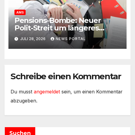
AMS
Pensions-Bombe: Neuer
Polit-Streit um längeres
Arbeiten
JULI 28, 2026
NEWS PORTAL
Schreibe einen Kommentar
Du musst
angemeldet
sein, um einen Kommentar
abzugeben.
Suchen