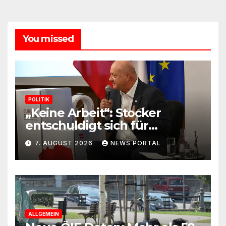
You missed
POLITIK
„Keine Arbeit“: Stocker
entschuldigt sich für
Skandal-Aussage zu
7. AUGUST 2026
NEWS PORTAL
Kindererziehung
ALLGEMEIN