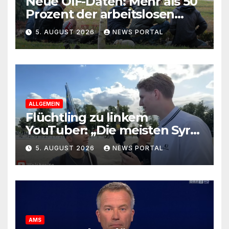
Neue ÖIF-Daten: Mehr als 50
Prozent der arbeitslosen
Ausländer leben in Wien!
5. AUGUST 2026
NEWS PORTAL
ALLGEMEIN
Flüchtling zu linkem
YouTuber: „Die meisten Syrer
kommen wegen der
5. AUGUST 2026
NEWS PORTAL
Sozialleistungen“
AMS