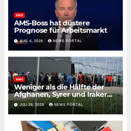
AMS
AMS-Boss hat düstere
Prognose für Arbeitsmarkt
AUG. 4, 2026
NEWS PORTAL
AMS
Weniger als die Hälfte der
Afghanen, Syrer und Iraker
erwerbstätig
JULI 29, 2026
NEWS PORTAL