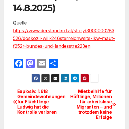
14.8.2025)
Quelle
https://www.derstandard.at/story/3000000283
526/doskozil-will-246sterreichweite-lkw-maut-
f252r-bundes-und-landesstra223en
F
M
E
T
a
a
m
ei
c
st
ail
le
e
o
n
Explosiv: 1.618
Mietbeihilfe für
Beitragsnavigation
Gemeindewohnungen
Häftlinge, Millionen
b
d
für Flüchtlinge –
für arbeitslose
o
o
Ludwig hat die
Migranten – und
Kontrolle verloren
trotzdem keine
o
n
Erfolge
k