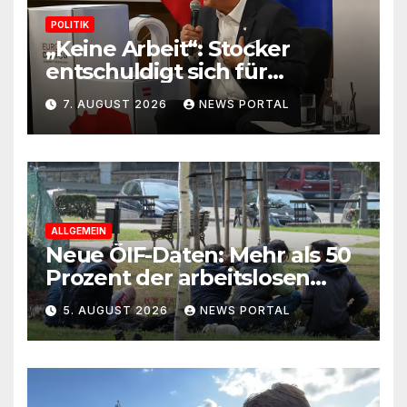
POLITIK
„Keine Arbeit“: Stocker
entschuldigt sich für
Skandal-Aussage zu
7. AUGUST 2026
NEWS PORTAL
Kindererziehung
ALLGEMEIN
Neue ÖIF-Daten: Mehr als 50
Prozent der arbeitslosen
Ausländer leben in Wien!
5. AUGUST 2026
NEWS PORTAL