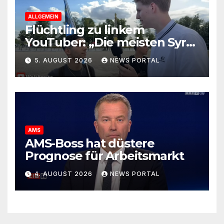
ALLGEMEIN
Flüchtling zu linkem
YouTuber: „Die meisten Syrer
kommen wegen der
5. AUGUST 2026
NEWS PORTAL
Sozialleistungen“
AMS
AMS-Boss hat düstere
Prognose für Arbeitsmarkt
4. AUGUST 2026
NEWS PORTAL