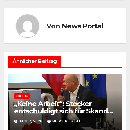
Von
News Portal
Ähnlicher Beitrag
POLITIK
„Keine Arbeit“: Stocker
entschuldigt sich für Skandal-
Aussage zu Kindererziehung
AUG. 7, 2026
NEWS PORTAL