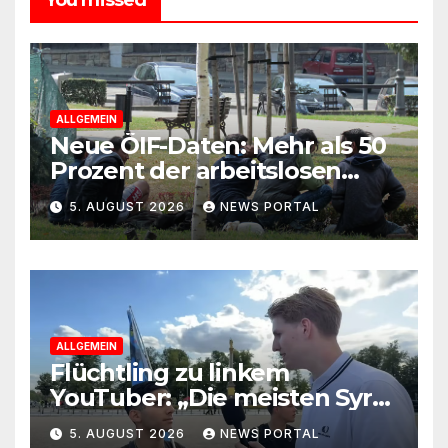
ALLGEMEIN
Neue ÖIF-Daten: Mehr als 50
Prozent der arbeitslosen
Ausländer leben in Wien!
5. AUGUST 2026
NEWS PORTAL
ALLGEMEIN
Flüchtling zu linkem
YouTuber: „Die meisten Syrer
kommen wegen der
5. AUGUST 2026
NEWS PORTAL
Sozialleistungen“