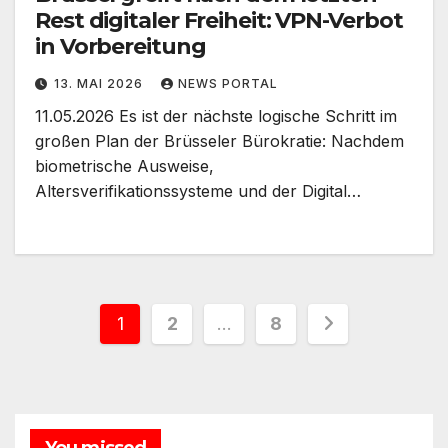
Rest digitaler Freiheit: VPN-Verbot
in Vorbereitung
13. MAI 2026
NEWS PORTAL
11.05.2026 Es ist der nächste logische Schritt im
großen Plan der Brüsseler Bürokratie: Nachdem
biometrische Ausweise,
Altersverifikationssysteme und der Digital…
Seitennummerierung
1
2
…
8
der
Beiträge
You missed