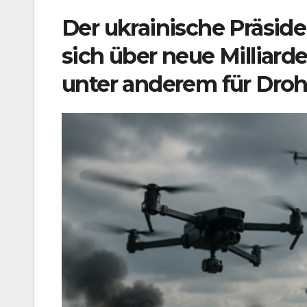
Der ukrainische Präsid
sich über neue Milliard
unter anderem für Dro