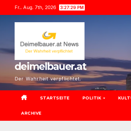
Zum
Fr.. Aug. 7th, 2026
3:27:31 PM
Inhalt
springen
deimelbauer.at
Der Wahrheit verpflichtet.
STARTSEITE
POLITIK
KUL
ARCHIVE