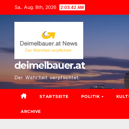
Zum
Sa.. Aug. 8th, 2026
2:03:44 AM
Inhalt
springen
deimelbauer.at
Der Wahrheit verpflichtet.
STARTSEITE
POLITIK
KUL
ARCHIVE