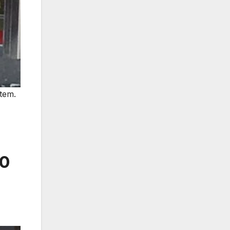
tem.
00