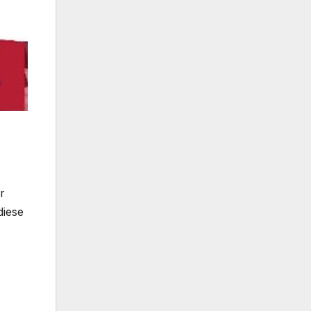
r
diese