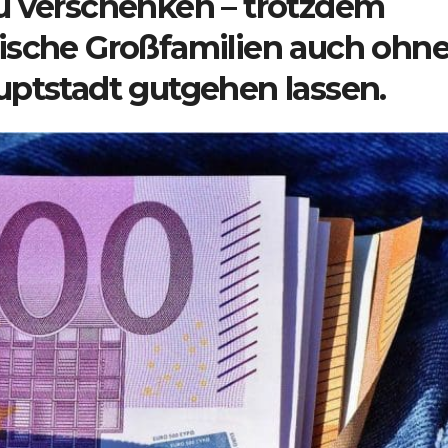
u verschenken – trotzdem
ische Großfamilien auch ohn
uptstadt gutgehen lassen.