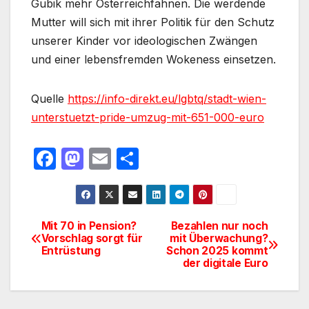
Gubik mehr Österreichfahnen. Die werdende
Mutter will sich mit ihrer Politik für den Schutz
unserer Kinder vor ideologischen Zwängen
und einer lebensfremden Wokeness einsetzen.
Quelle
https://info-direkt.eu/lgbtq/stadt-wien-
unterstuetzt-pride-umzug-mit-651-000-euro
F
M
E
T
a
a
m
ei
c
st
ail
le
e
o
n
Mit 70 in Pension?
Bezahlen nur noch
Beitragsnavigation
Vorschlag sorgt für
mit Überwachung?
b
d
Entrüstung
Schon 2025 kommt
o
o
der digitale Euro
o
n