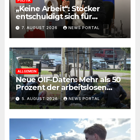
POLITIK
„Keine Arbeit“: Stocker
entschuldigt sich für
Skandal-Aussage zu
7. AUGUST 2026
NEWS PORTAL
Kindererziehung
ALLGEMEIN
Neue ÖIF-Daten: Mehr als 50
Prozent der arbeitslosen
Ausländer leben in Wien!
5. AUGUST 2026
NEWS PORTAL