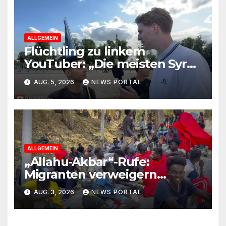
ALLGEMEIN
Flüchtling zu linkem
YouTuber: „Die meisten Syrer
kommen wegen der
AUG. 5, 2026
NEWS PORTAL
Sozialleistungen“
ALLGEMEIN
„Allahu-Akbar“-Rufe:
Migranten verweigern
Rückreise
AUG. 3, 2026
NEWS PORTAL