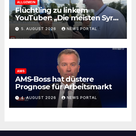
ALLGEMEIN
Flüchtling zu linkem
YouTuber: „Die meisten Syrer
kommen wegen der
5. AUGUST 2026
NEWS PORTAL
Sozialleistungen“
AMS
AMS-Boss hat düstere
Prognose für Arbeitsmarkt
4. AUGUST 2026
NEWS PORTAL