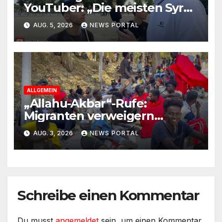
YouTuber: „Die meisten Syrer
kommen wegen der
AUG. 5, 2026
NEWS PORTAL
Sozialleistungen“
ALLGEMEIN
„Allahu-Akbar“-Rufe:
Migranten verweigern
Rückreise
AUG. 3, 2026
NEWS PORTAL
Schreibe einen Kommentar
Du musst
angemeldet
sein, um einen Kommentar