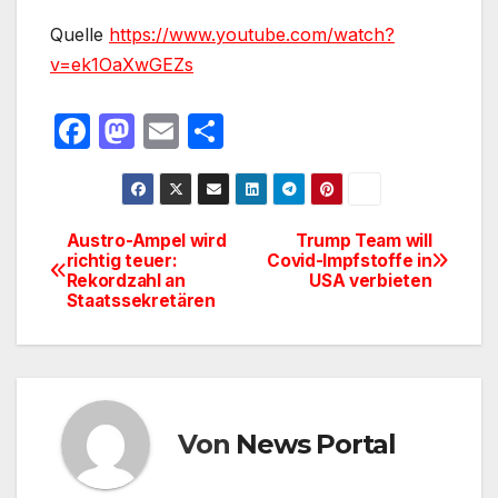
Quelle
https://www.youtube.com/watch?
v=ek1OaXwGEZs
F
M
E
T
a
a
m
ei
c
st
ail
le
e
o
n
Austro-Ampel wird
Trump Team will
Beitragsnavigation
richtig teuer:
Covid-Impfstoffe in
b
d
Rekordzahl an
USA verbieten
o
o
Staatssekretären
o
n
k
Von
News Portal