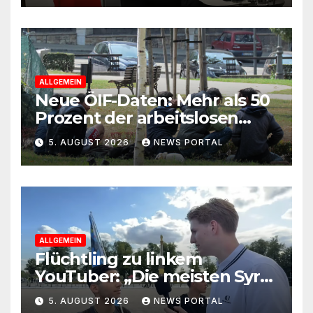
ALLGEMEIN
Neue ÖIF-Daten: Mehr als 50
Prozent der arbeitslosen
Ausländer leben in Wien!
5. AUGUST 2026
NEWS PORTAL
ALLGEMEIN
Flüchtling zu linkem
YouTuber: „Die meisten Syrer
kommen wegen der
5. AUGUST 2026
NEWS PORTAL
Sozialleistungen“