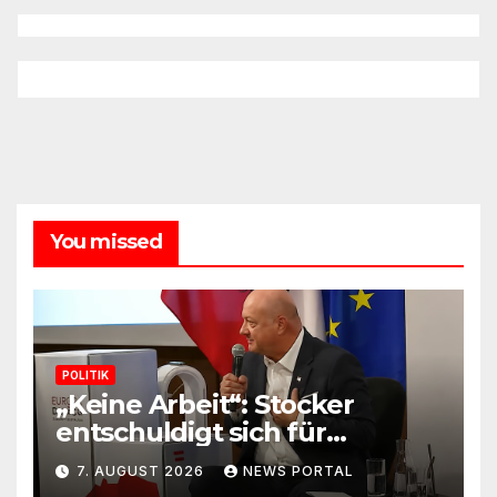
You missed
POLITIK
„Keine Arbeit“: Stocker
entschuldigt sich für
Skandal-Aussage zu
7. AUGUST 2026
NEWS PORTAL
Kindererziehung