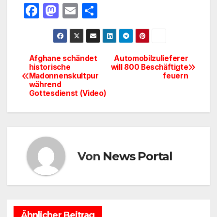
F
M
E
T
a
a
m
ei
c
st
ail
le
e
o
n
Afghane schändet
Automobilzulieferer
Beitragsnavigation
historische
will 800 Beschäftigte
b
d
Madonnenskultpur
feuern
o
o
während
Gottesdienst (Video)
o
n
k
Von
News Portal
Ähnlicher Beitrag