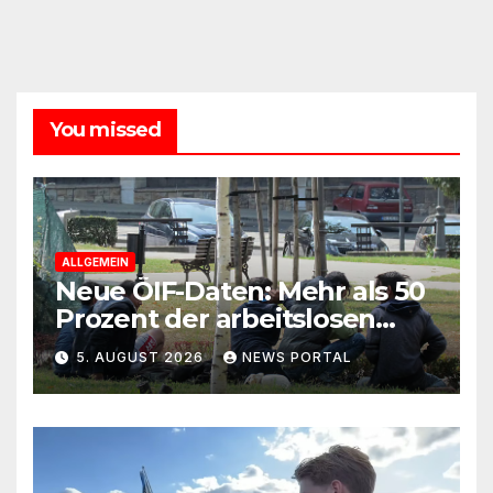
You missed
ALLGEMEIN
Neue ÖIF-Daten: Mehr als 50
Prozent der arbeitslosen
Ausländer leben in Wien!
5. AUGUST 2026
NEWS PORTAL