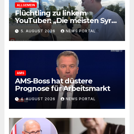
ALLGEMEIN
Flüchtling zu linkem
YouTuber: „Die meisten Syrer
kommen wegen der
5. AUGUST 2026
NEWS PORTAL
Sozialleistungen“
AMS
AMS-Boss hat düstere
Prognose für Arbeitsmarkt
4. AUGUST 2026
NEWS PORTAL