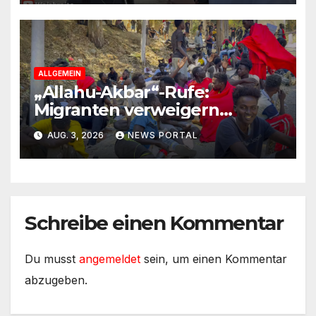
ALLGEMEIN
„Allahu-Akbar“-Rufe:
Migranten verweigern
Rückreise
AUG. 3, 2026
NEWS PORTAL
Schreibe einen Kommentar
Du musst
angemeldet
sein, um einen Kommentar
abzugeben.