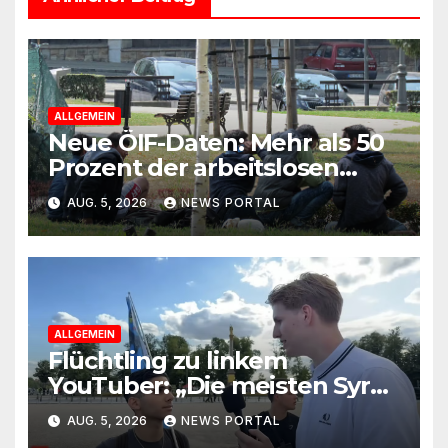
ALLGEMEIN
Neue ÖIF-Daten: Mehr als 50
Prozent der arbeitslosen
Ausländer leben in Wien!
AUG. 5, 2026
NEWS PORTAL
ALLGEMEIN
Flüchtling zu linkem
YouTuber: „Die meisten Syrer
kommen wegen der
AUG. 5, 2026
NEWS PORTAL
Sozialleistungen“