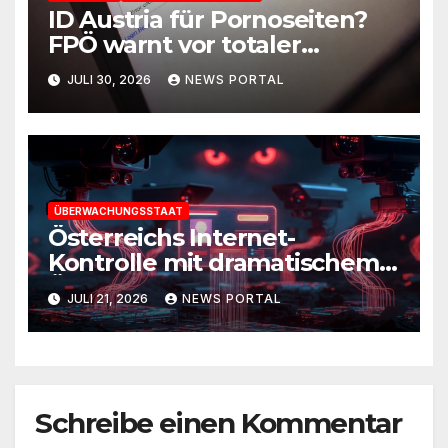
ID Austria für Pornoseiten?
FPÖ warnt vor totaler
Kontrolle
JULI 30, 2026
NEWS PORTAL
ÜBERWACHUNGSSTAAT
Österreichs Internet-
Kontrolle mit dramatischem
Überwachungspotenzial
JULI 21, 2026
NEWS PORTAL
Schreibe einen Kommentar