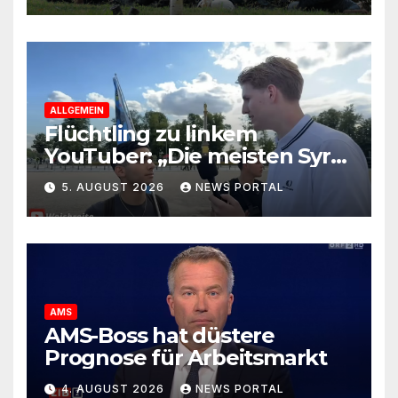
ALLGEMEIN
Flüchtling zu linkem
YouTuber: „Die meisten Syrer
kommen wegen der
5. AUGUST 2026
NEWS PORTAL
Sozialleistungen“
AMS
AMS-Boss hat düstere
Prognose für Arbeitsmarkt
4. AUGUST 2026
NEWS PORTAL