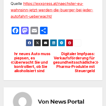
Quelle
https://exxpress.at/naechster-eu-
wahnsinn-jetzt-werden-die-buerger-bei-jeder-
autofahrt-ueberwacht/
F
M
E
T
a
a
m
ei
c
st
ail
le
e
o
n
hr neues Auto muss
Digitaler Impfpass:
Beitragsnavigation
piepsen, es
Verkaufsförderung für
b
d
überwacht Sie und
gesundheitsschädliche
o
o
kontrolliert, ob Sie
Pharma-Produkte mit
alkoholisiert sind
Steuergeld
o
n
k
Von
News Portal