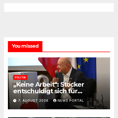
You missed
POLITIK
„Keine Arbeit“: Stocker
entschuldigt sich für
Skandal-Aussage zu
7. AUGUST 2026
NEWS PORTAL
Kindererziehung