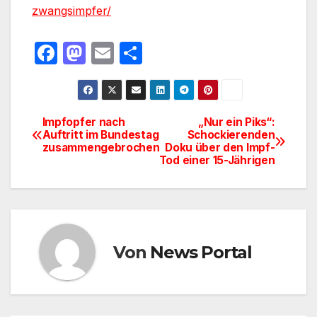
zwangsimpfer/
F
M
E
T
a
a
m
ei
c
st
ail
le
e
o
n
Impfopfer nach
„Nur ein Piks“:
Beitragsnavigation
Auftritt im Bundestag
Schockierenden
b
d
zusammengebrochen
Doku über den Impf-
o
o
Tod einer 15-Jährigen
o
n
k
Von
News Portal