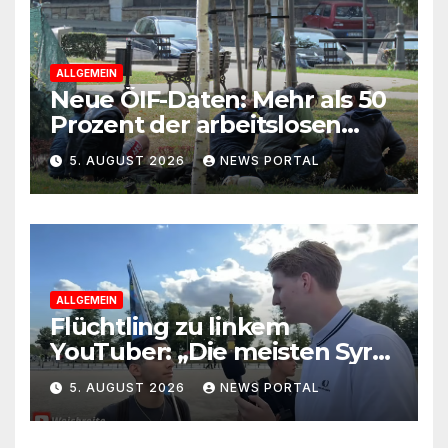
ALLGEMEIN
Neue ÖIF-Daten: Mehr als 50
Prozent der arbeitslosen
Ausländer leben in Wien!
5. AUGUST 2026
NEWS PORTAL
ALLGEMEIN
Flüchtling zu linkem
YouTuber: „Die meisten Syrer
kommen wegen der
5. AUGUST 2026
NEWS PORTAL
Sozialleistungen“