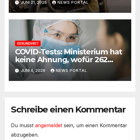
JUNI 21, 2026
NEWS PORTAL
GESUNDHEIT
COVID-Tests: Ministerium hat
keine Ahnung, wofür 262
Millionen ausgegeben
JUNI 4, 2026
NEWS PORTAL
wurden
Schreibe einen Kommentar
Du musst
angemeldet
sein, um einen Kommentar
abzugeben.