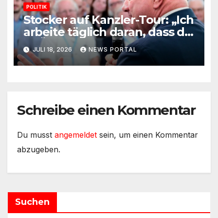
POLITIK
Stocker auf Kanzler-Tour: „Ich
arbeite täglich daran, dass die
FPÖ keine Mehrheit
JULI 18, 2026
NEWS PORTAL
bekommt“
Schreibe einen Kommentar
Du musst
angemeldet
sein, um einen Kommentar
abzugeben.
Suchen