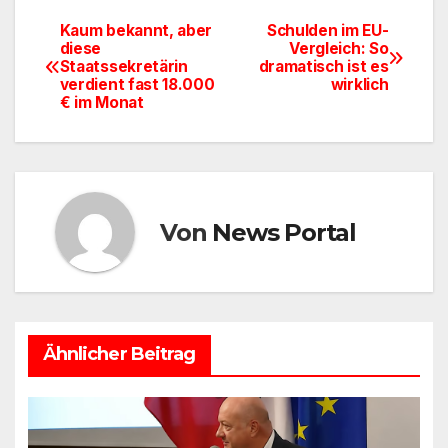
e
o
n
Kaum bekannt, aber
Schulden im EU-
Beitragsnavigation
diese
Vergleich: So
b
d
Staatssekretärin
dramatisch ist es
o
o
verdient fast 18.000
wirklich
€ im Monat
o
n
k
Von
News Portal
Ähnlicher Beitrag