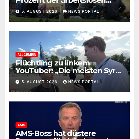
Prozent der arbeitslosen
Ausländer leben in Wien!
5. AUGUST 2026
NEWS PORTAL
ALLGEMEIN
Flüchtling zu linkem
YouTuber: „Die meisten Syrer
kommen wegen der
5. AUGUST 2026
NEWS PORTAL
Sozialleistungen“
AMS
AMS-Boss hat düstere