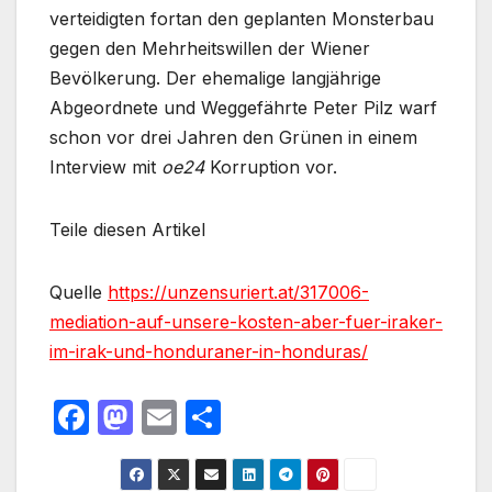
verteidigten fortan den geplanten Monsterbau
gegen den Mehrheitswillen der Wiener
Bevölkerung. Der ehemalige langjährige
Abgeordnete und Weggefährte Peter Pilz warf
schon vor drei Jahren den Grünen in einem
Interview mit
oe24
Korruption vor.
Teile diesen Artikel
Quelle
https://unzensuriert.at/317006-
mediation-auf-unsere-kosten-aber-fuer-iraker-
im-irak-und-honduraner-in-honduras/
F
M
E
T
a
a
m
ei
c
st
ail
le