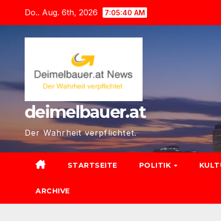
Zum
Do.. Aug. 6th, 2026
7:05:42 AM
Inhalt
springen
deimelbauer.at
Der Wahrheit verpflichtet.
STARTSEITE
POLITIK
KUL
ARCHIVE