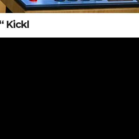
“ Kickl