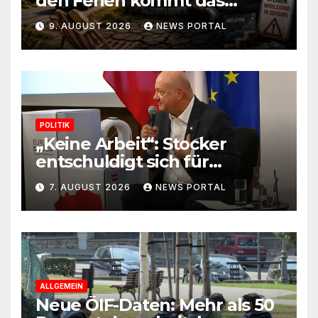
den Ferien kommt das
Erwachen
9. AUGUST 2026
NEWS PORTAL
POLITIK
„Keine Arbeit“: Stocker
entschuldigt sich für
Skandal-Aussage zu
7. AUGUST 2026
NEWS PORTAL
Kindererziehung
ALLGEMEIN
Neue ÖIF-Daten: Mehr als 50