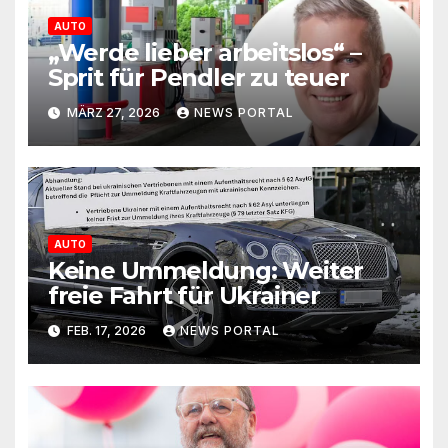
AUTO
„Werde lieber arbeitslos“ –
Sprit für Pendler zu teuer
MÄRZ 27, 2026
NEWS PORTAL
AUTO
Keine Ummeldung: Weiter
freie Fahrt für Ukrainer
FEB. 17, 2026
NEWS PORTAL