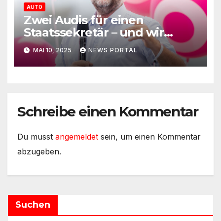
AUTO
Zwei Audis für einen
Staatssekretär – und wir
müssen sparen?
MAI 10, 2025
NEWS PORTAL
Schreibe einen Kommentar
Du musst
angemeldet
sein, um einen Kommentar
abzugeben.
Suchen