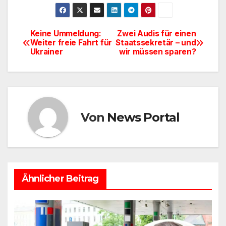
c
st
ail
le
e
o
n
Keine Ummeldung:
Zwei Audis für einen
Beitragsnavigation
Weiter freie Fahrt für
Staatssekretär – und
b
d
Ukrainer
wir müssen sparen?
o
o
o
n
k
Von
News Portal
Ähnlicher Beitrag