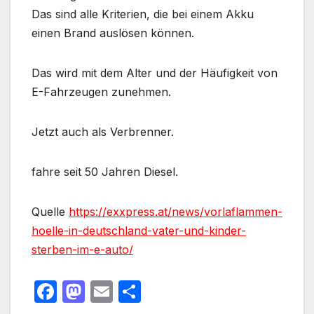
Das sind alle Kriterien, die bei einem Akku
einen Brand auslösen können.
Das wird mit dem Alter und der Häufigkeit von
E-Fahrzeugen zunehmen.
Jetzt auch als Verbrenner.
fahre seit 50 Jahren Diesel.
Quelle
https://exxpress.at/news/vorlaflammen-
hoelle-in-deutschland-vater-und-kinder-
sterben-im-e-auto/
F
M
E
T
a
a
m
ei