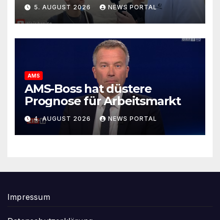
kommen wegen der
5. AUGUST 2026
NEWS PORTAL
Sozialleistungen“
AMS
AMS-Boss hat düstere
Prognose für Arbeitsmarkt
4. AUGUST 2026
NEWS PORTAL
Impressum