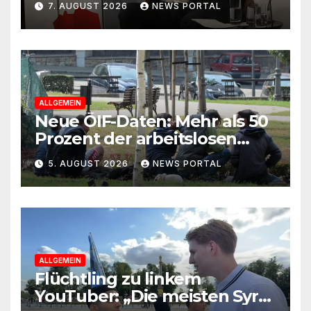
7. AUGUST 2026
NEWS PORTAL
Kindererziehung
ALLGEMEIN
Neue ÖIF-Daten: Mehr als 50
Prozent der arbeitslosen
Ausländer leben in Wien!
5. AUGUST 2026
NEWS PORTAL
ALLGEMEIN
Flüchtling zu linkem
YouTuber: „Die meisten Syrer