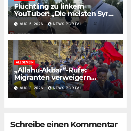
Flüchtling zu linkem
YouTuber: „Die meisten Syrer
kommen wegen der
AUG. 5, 2026
NEWS PORTAL
Sozialleistungen“
ALLGEMEIN
„Allahu-Akbar“-Rufe:
Migranten verweigern
Rückreise
AUG. 3, 2026
NEWS PORTAL
Schreibe einen Kommentar