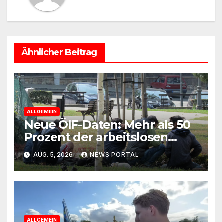
Ähnlicher Beitrag
ALLGEMEIN
Neue ÖIF-Daten: Mehr als 50
Prozent der arbeitslosen
Ausländer leben in Wien!
AUG. 5, 2026
NEWS PORTAL
ALLGEMEIN