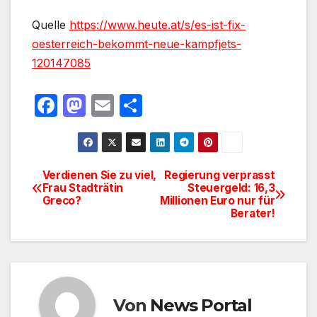
Quelle
https://www.heute.at/s/es-ist-fix-
oesterreich-bekommt-neue-kampfjets-
120147085
F
M
E
T
a
a
m
ei
c
st
ail
le
e
o
n
Verdienen Sie zu viel,
Regierung verprasst
Beitragsnavigation
Frau Stadträtin
Steuergeld: 16,3
b
d
Greco?
Millionen Euro nur für
o
o
Berater!
o
n
k
Von
News Portal