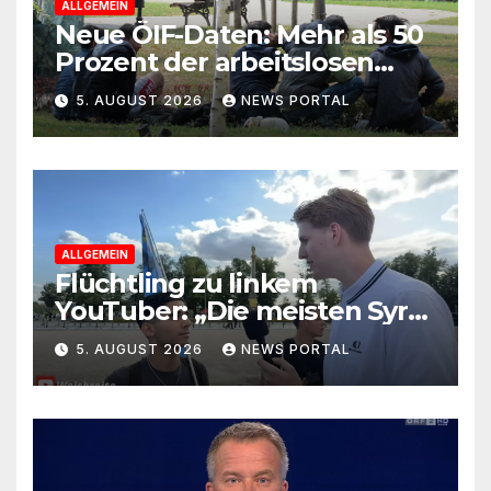
ALLGEMEIN
Neue ÖIF-Daten: Mehr als 50
Prozent der arbeitslosen
Ausländer leben in Wien!
5. AUGUST 2026
NEWS PORTAL
ALLGEMEIN
Flüchtling zu linkem
YouTuber: „Die meisten Syrer
kommen wegen der
5. AUGUST 2026
NEWS PORTAL
Sozialleistungen“