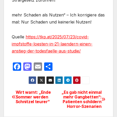
Strafgesetz zuführen!
mehr Schaden als Nutzen“ – Ich korrigiere das
mal: Nur Schaden und keinerlei Nutzen!
Quelle
https://tkp.at/2025/07/23/covid-
impfstoffe-loesten-in-21-laendern-einen-
anstieg-der-todesfaelle-aus-studie/
F
M
E
T
a
a
m
ei
c
st
ail
le
e
o
n
Wirt warnt: „Ende
„Es gab nicht einmal
Beitragsnavigation
Sommer werden
mehr Gangbetten“:
b
d
Schnitzel teurer“
Patienten schildern
o
o
Horror-Szenarien
o
n