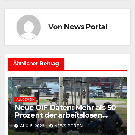
k
Von
News Portal
Ähnlicher Beitrag
ALLGEMEIN
Neue ÖIF-Daten: Mehr als 50
Prozent der arbeitslosen
Ausländer leben in Wien!
AUG. 5, 2026
NEWS PORTAL