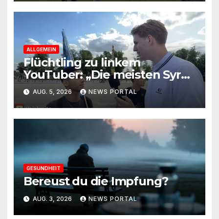
ALLGEMEIN
Flüchtling zu linkem
YouTuber: „Die meisten Syrer
kommen wegen der
AUG. 5, 2026
NEWS PORTAL
Sozialleistungen“
GESUNDHEIT
Bereust du die Impfung?
AUG. 3, 2026
NEWS PORTAL