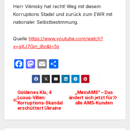
Herr Vilimsky hat recht! Weg mit diesem
Korruptions Stadel und zurück zum EWR mit
nationaler Selbstbestimmung.
Quelle
https://www.youtube.com/watch?
v=gXJ7Gin_iBo&t=5s
F
M
E
T
a
a
m
ei
c
st
ail
le
e
o
n
Goldenes Klo, 4
„MeinAMS“ – Das
Beitragsnavigation
Luxus-Villen:
ändert sich jetzt für
b
d
Korruptions-Skandal
alle AMS-Kunden
o
o
erschüttert Ukraine
o
n
k