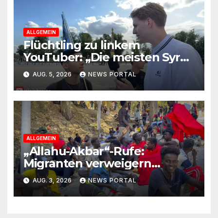
ALLGEMEIN
Flüchtling zu linkem
YouTuber: „Die meisten Syrer
kommen wegen der
AUG. 5, 2026
NEWS PORTAL
Sozialleistungen“
ALLGEMEIN
„Allahu-Akbar“-Rufe:
Migranten verweigern
Rückreise
AUG. 3, 2026
NEWS PORTAL