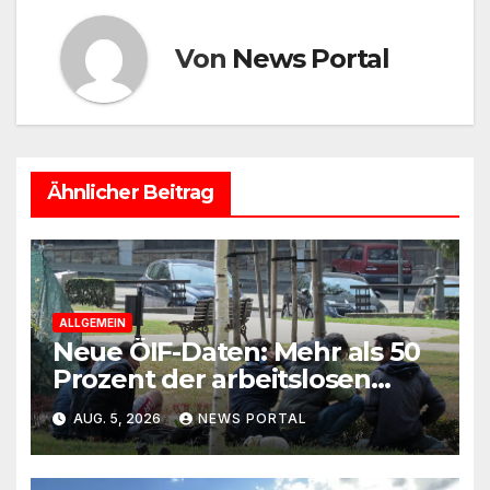
Von
News Portal
Ähnlicher Beitrag
ALLGEMEIN
Neue ÖIF-Daten: Mehr als 50
Prozent der arbeitslosen
Ausländer leben in Wien!
AUG. 5, 2026
NEWS PORTAL