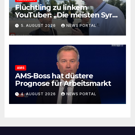
Flüchtling zu linkem
YouTuber: „Die meisten Syrer
kommen wegen der
5. AUGUST 2026
NEWS PORTAL
Sozialleistungen“
AMS
AMS-Boss hat düstere
Prognose für Arbeitsmarkt
4. AUGUST 2026
NEWS PORTAL