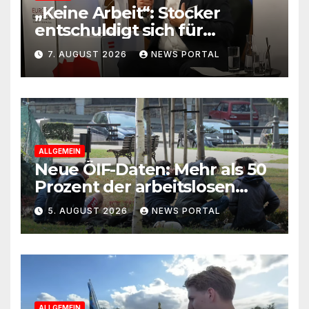
„Keine Arbeit“: Stocker
entschuldigt sich für
Skandal-Aussage zu
7. AUGUST 2026
NEWS PORTAL
Kindererziehung
ALLGEMEIN
Neue ÖIF-Daten: Mehr als 50
Prozent der arbeitslosen
Ausländer leben in Wien!
5. AUGUST 2026
NEWS PORTAL
ALLGEMEIN