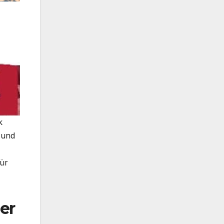
k
 und
für
er