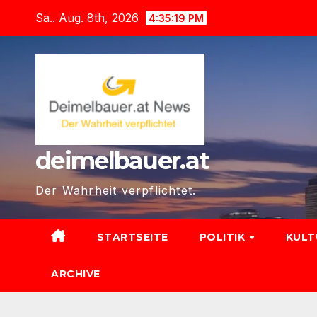
Zum
Sa.. Aug. 8th, 2026
4:35:21 PM
Inhalt
springen
deimelbauer.at
Der Wahrheit verpflichtet.
STARTSEITE
POLITIK
KUL
ARCHIVE